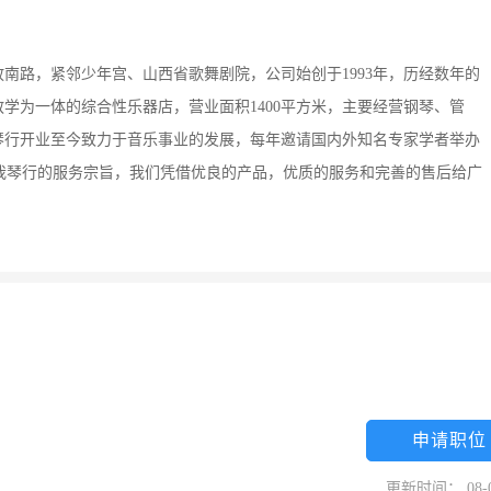
南路，紧邻少年宫、山西省歌舞剧院，公司始创于1993年，历经数年的
学为一体的综合性乐器店，营业面积1400平方米，主要经营钢琴、管
琴行开业至今致力于音乐事业的发展，每年邀请国内外知名专家学者举办
是我琴行的服务宗旨，我们凭借优良的产品，优质的服务和完善的售后给广
申请职位
更新时间： 08-