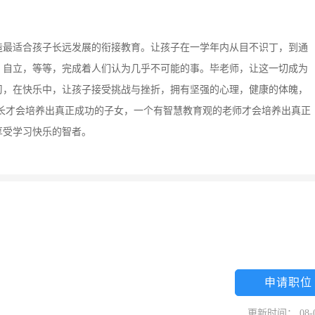
造最适合孩子长远发展的衔接教育。让孩子在一学年内从目不识丁，到通
、自立，等等，完成着人们认为几乎不可能的事。毕老师，让这一切成为
习，在快乐中，让孩子接受挑战与挫折，拥有坚强的心理，健康的体魄，
长才会培养出真正成功的子女，一个有智慧教育观的老师才会培养出真正
享受学习快乐的智者。
申请职位
更新时间： 08-