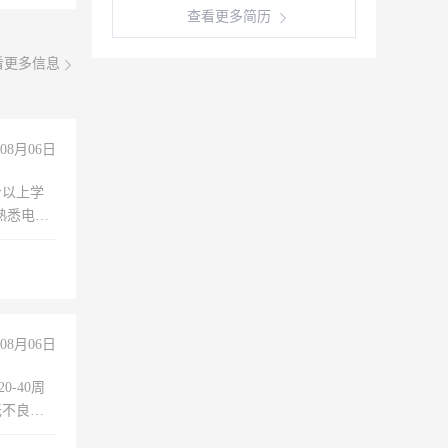
查看更多简历
看更多信息
08月06日
专以上学
，熟悉电脑
队精神，
险，
08月06日
0-40周
无不良嗜
准八人间住