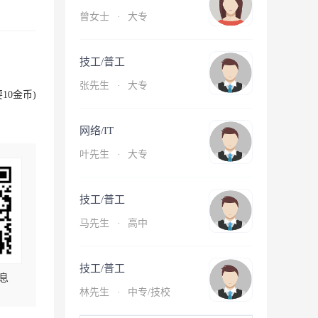
曾女士
·
大专
技工/普工
张先生
·
大专
10金币)
网络/IT
叶先生
·
大专
技工/普工
马先生
·
高中
技工/普工
息
林先生
·
中专/技校