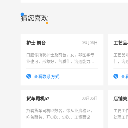
猜您喜欢
护士 前台
08月06日
工艺品
口腔诊所聘护士及前台，女，非医学专
工艺品导
业也可，形象好，气质佳，沟通能力
佳，沟
强。面试，周日休息。
上进心
查看联系方式
查
货车司机b2
08月06日
店铺美
招聘货车司机b2数名，带从业资格证，
主要工
吃苦耐劳，开6米8，9米6，工资面议
处理工
作时间