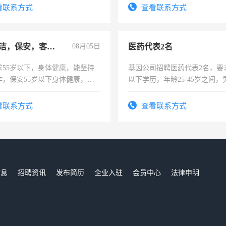
宿，免费发放劳保用品，两班
看联系方式
查看联系方式
25号准时发放工资，工作时间1
急招保洁，保安，客服，工程
08月05日
医药代表2名
求55岁以下，身体健康，能坚持
基因公司招聘医药代表2名，要
作，保安55岁以下身体健康，有
以下学历，年龄25-45岁之间，
形象端庄，遵纪守法，无犯罪记
可，需要具有营销经验，从事
服要求45岁以下高中以上文化，
表或者有医学资质的优先，底薪
看联系方式
查看联系方式
工作认真，性格开朗有良好沟通
交五险。
工程，懂水电维修。
信息
招聘资讯
发布简历
企业入驻
会员中心
法律申明
们