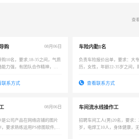
查
导购
08月06日
车险内勤1名
购10名，要求;18-35之间，气质
负责车险报价出单，要求：大
通能力强，有团队合作精神，有
历，女性，年龄22-35岁之间
，有工作经验者优先！
操作，工作态度认真，具有团
试用期1-3个月，转正后交纳五
看联系方式
查看联系方式
工
08月06日
车间流水线操作工
作是公司产品在网络店铺的图片
招聘车间工人(男)20名，要求：2
作，要求熟练运用PS修图软件,工
岁，电焊工10人，身体健康，
每天8小时，待遇优厚。
好。薪资：4500-7000元，标