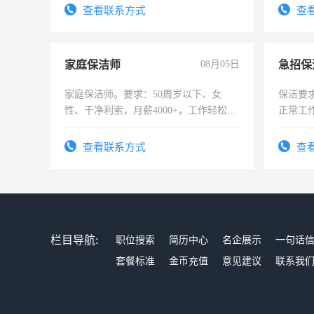
查看联系方式
查
家庭保洁师
08月05日
家庭保洁师。要求：50周岁以下、女
保洁要
性、干净利索，月薪4000+，工作轻松，
正常工
时间灵活，不需坐班，适合宝妈、全职
责任心
太太等。
录，客
查看联系方式
查
懂电脑
能力，
栏目导航:
职位搜索
简历中心
名企展示
一句话
套餐标准
金币充值
意见建议
联系我